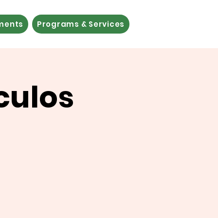
ements
Programs & Services
culos