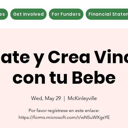
es
Get Involved
For Funders
Financial Stat
jate y Crea Vin
con tu Bebe
Wed, May 29
  |  
McKinleyville
Por favor regístrese en este enlace:
https://forms.microsoft.com/r/wNSuWXgsYE